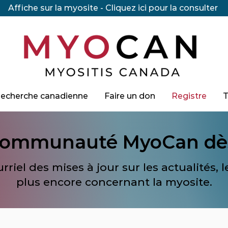
Affiche sur la myosite - Cliquez ici pour la consulter
echerche canadienne
Faire un don
Registre
 communauté MyoCan dès 
riel des mises à jour sur les actualités, 
plus encore concernant la myosite.