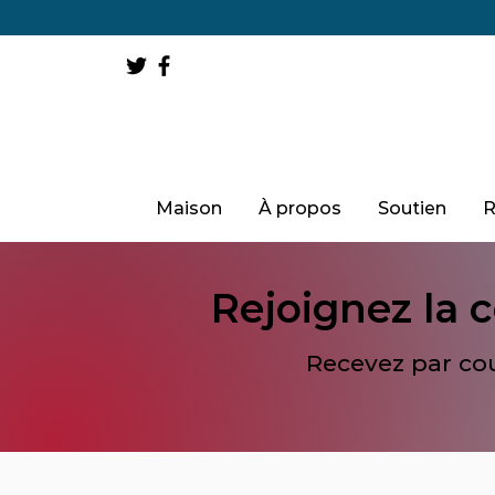
Maison
À propos
Soutien
R
Rejoignez la
Recevez par cour